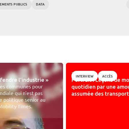
SEMENTS PUBLICS
DATA
23/06/2026
INTERVIEW
ACCÈS
endre l'industrie »
Portrait : Leçons de mo
quotidien par une amo
gies communes pour
diale qui n'est pas
assumée des transport
e politique senior au
Mobility Times.