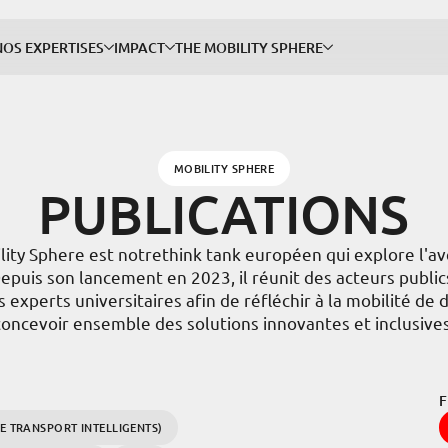
NOS 
NOS EXPERTISES
IMPACT
THE MOBILITY SPHERE
Permett
grâce à 
innovan
MOBILITY SPHERE
Recher
PUBLICATIONS
Ex. : bus, 
ACTEU
INCLUS
NOTRE
THE M
COMMU
ity Sphere est notrethink tank européen qui explore l'av
Depuis son lancement en 2023, il réunit des acteurs publics
s experts universitaires afin de réfléchir à la mobilité de
concevoir ensemble des solutions innovantes et inclusives
F
DE TRANSPORT INTELLIGENTS)