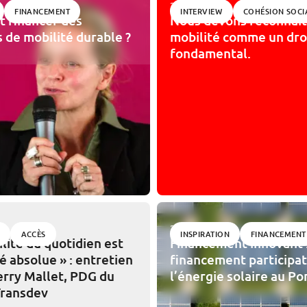
29/10/2025
FINANCEMENT
INTERVIEW
COHÉSION SOCI
 financer des
Nous devons reconnaît
s de mobilité durable ?
mobilité comme un dro
fondamental.
27/10/2025
ACCÈS
INSPIRATION
FINANCEMENT
ilité du quotidien est
Financement innovant :
té absolue » : entretien
financement participat
erry Mallet, PDG du
l’énergie solaire au Po
Transdev