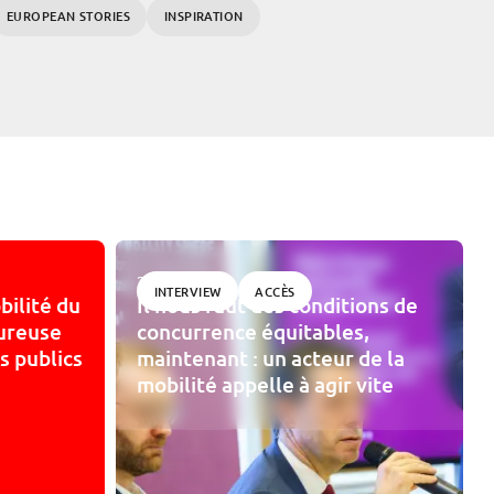
EUROPEAN STORIES
INSPIRATION
22/06/2026
INTERVIEW
ACCÈS
bilité du
Il nous faut des conditions de
ureuse
concurrence équitables,
s publics
maintenant : un acteur de la
mobilité appelle à agir vite