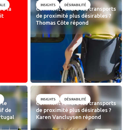
28/10/2025
ALE
INSIGHTS
DÉSIRABILITÉ
re la
Comment rendre les transports
it
de proximité plus désirables ?
Thomas Côte répond
26/10/2025
INSIGHTS
DÉSIRABILITÉ
 le
Comment rendre les transports
if de
de proximité plus désirables ?
rtugal
Karen Vancluysen répond