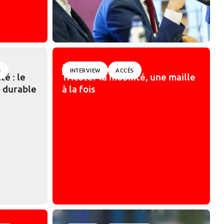
27/04/2026
N
INTERVIEW
ACCÈS
té : le
Tricoter la mobilité, une maille
e durable
à la fois