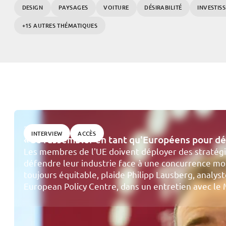
DESIGN
PAYSAGES
VOITURE
DÉSIRABILITÉ
INVESTIS
+15 AUTRES THÉMATIQUES
24/06/2026
INTERVIEW
ACCÈS
« Se rassembler en tant qu'Européens pour déf
Les membres de l'UE doivent déployer des straté
défendre leur industrie face à une concurrence mon
toujours équitable, plaide Philipp Lausberg, analyst
European Policy Centre, dans un entretien avec le 