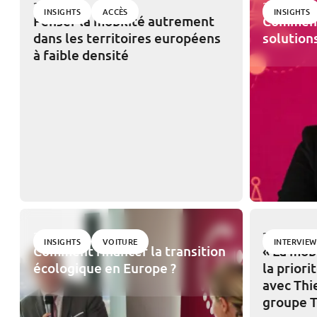
27/04/2026
31/10/2025
INSIGHTS
ACCÈS
INSIGHTS
Penser la mobilité autrement
Comment
dans les territoires européens
solution
à faible densité
28/10/2025
28/10/2025
INSIGHTS
VOITURE
INTERVIEW
Comment financer la transition
« La mob
écologique en Europe ?
la priori
avec Thi
groupe 