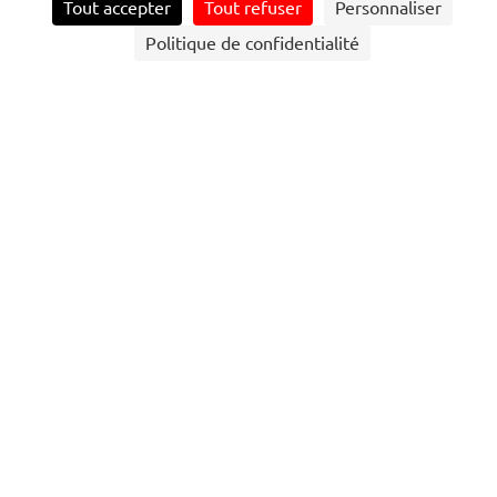
Tout accepter
Tout refuser
Personnaliser
Politique de confidentialité
“
Notre code d’éthique, approuvé par nos
administrateurs, permet à chaque membre du
Groupe, collaborateur ou manager, de savoir
comment bien faire.
Thierry Mallet
Président-directeur général du groupe Transdev
linkedin