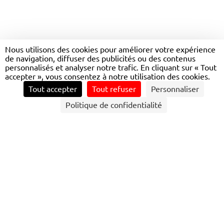
NOTRE
HÉRITAGE
Nous utilisons des cookies pour améliorer votre expérience
de navigation, diffuser des publicités ou des contenus
personnalisés et analyser notre trafic. En cliquant sur « Tout
accepter », vous consentez à notre utilisation des cookies.
Tout accepter
Tout refuser
Personnaliser
Politique de confidentialité
TRANSDEV, L’ENGAGEMENT
DURABLE EN
HÉRITAGE
Découvrez l’histoire de Transdev, acteur mondial de la
mobilité durable. Depuis 1954, nous redéfinissons le
transport de demain, avec comme priorités l’innovation et