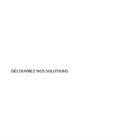
TRANSDEV RÉINVENTE
AUJOURD’HUI LA
MOBILITÉ DURABLE POUR
DEMAIN
DÉCOUVREZ NOS SOLUTIONS