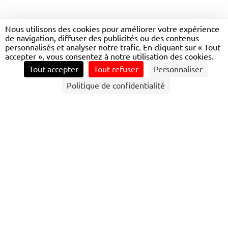
Nous utilisons des cookies pour améliorer votre expérience
de navigation, diffuser des publicités ou des contenus
personnalisés et analyser notre trafic. En cliquant sur « Tout
accepter », vous consentez à notre utilisation des cookies.
Tout accepter
Tout refuser
Personnaliser
Politique de confidentialité
UNE RAISON D’ÊTRE QUI
NOUS FAIT AVANCER
Permettre à chacun
de se déplacer chaque jour
grâce à des solutions
sûres, efficaces et innovantes
au service du bien commun.
NOTRE RAISON D’ÊTRE ET NOTRE VISION