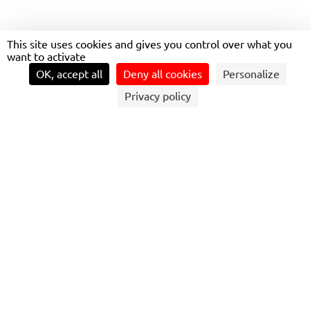
This site uses cookies and gives you control over what you
want to activate
OK, accept all
Deny all cookies
Personalize
Privacy policy
DÉROULEMENT DES ATELIERS MARK&TER
Le concept de Mark&Ter ? Réunir entre 30 et 50 experts
Transdev sur un territoire, pour diagnostiquer l'ensemble
des thématiques du mix-marketing et apporter des
réponses concrètes d'amélioration
Ce format, qui se déroule sur trois jours, permet de poser
un diagnostic et de générer une grande quantité d’idées
au service du réseau et du territoire étudié. Une
satisfaction pour les collectivités et pour les équipes du