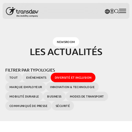
Panneau de gestion des cookies
NOTRE P
AFFICH
RECH
Rec
NEWSROOM
LES ACTUALITÉS
FILTRER PAR TYPOLOGIES
TOUT
EVÉNEMENTS
DIVERSITÉ ET INCLUSION
MARQUE EMPLOYEUR
INNOVATION & TECHNOLOGIE
MOBILITÉ DURABLE
BUSINESS
MODES DE TRANSPORT
COMMUNIQUÉ DE PRESSE
SÉCURITÉ