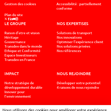
Gestion des cookies
Accessibilité : partiellement
conforme
Plan du site
Suivez nous sur x, nouvel onglet
Suivez nous sur facebook, nouvel onglet
Suivez nous sur linkedin, nouvel onglet
Suivez nous sur youtube, nouvel onglet
Suivez nous sur instagram, nouvel onglet
LE GROUPE
NOS EXPERTISES
Raison d'etre et vision
Solutions de transport
Héritage
Nos innovations
Gouvernance
Optimiser l'expérience client
Transdev dans le monde
Nos solutions privées
Ethique et Conformité
Nos références
Espace Investisseurs
Transdev en France
IMPACT
NOUS REJOINDRE
Notre stratégie de
Développer votre potentiel
développement durable
4 raisons de nous rejoindre
Innover pour
l'environnement
Nous utilisons des cookies pour améliorer votre expérience
NEWSROOM
CONTACT