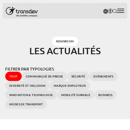
Panneau de gestion des cookies
NOTRE P
AFFICH
RECH
Rec
NEWSROOM
LES ACTUALITÉS
FILTRER PAR TYPOLOGIES
TOUT
COMMUNIQUÉ DE PRESSE
SÉCURITÉ
EVÉNEMENTS
DIVERSITÉ ET INCLUSION
MARQUE EMPLOYEUR
INNOVATION & TECHNOLOGIE
MOBILITÉ DURABLE
BUSINESS
MODES DE TRANSPORT