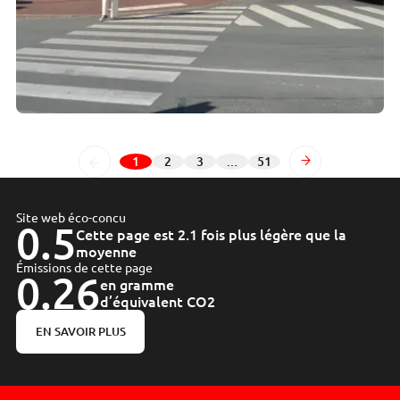
1
2
3
…
51
Page
Page
Page
Page
Suivant
Site web éco-concu
0.5
Cette page est 2.1 fois plus légère que la
moyenne
Émissions de cette page
0.26
en gramme
d’équivalent CO2
EN SAVOIR PLUS