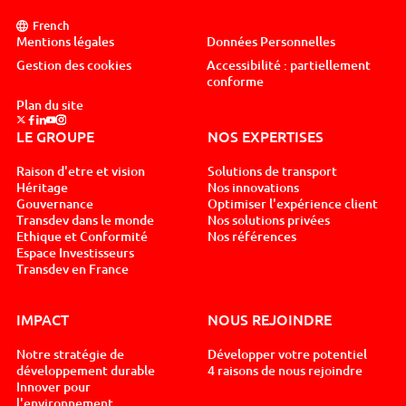
French
Mentions légales
Données Personnelles
Gestion des cookies
Accessibilité : partiellement
conforme
Plan du site
Suivez nous sur x, nouvel onglet
Suivez nous sur facebook, nouvel onglet
Suivez nous sur linkedin, nouvel onglet
Suivez nous sur youtube, nouvel onglet
Suivez nous sur instagram, nouvel onglet
LE GROUPE
NOS EXPERTISES
Raison d'etre et vision
Solutions de transport
Héritage
Nos innovations
Gouvernance
Optimiser l'expérience client
Transdev dans le monde
Nos solutions privées
Ethique et Conformité
Nos références
Espace Investisseurs
Transdev en France
IMPACT
NOUS REJOINDRE
Notre stratégie de
Développer votre potentiel
développement durable
4 raisons de nous rejoindre
Innover pour
l'environnement