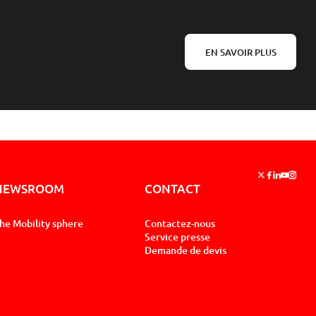
EN SAVOIR PLUS
Suivez nous su
Suivez nous 
Suivez nou
Suivez 
Suive
NEWSROOM
CONTACT
he Mobility sphere
Contactez-nous
Service presse
Demande de devis