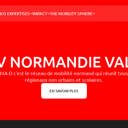
NOS 
NOS EXPERTISES
IMPACT
THE MOBILITY SPHERE
Permett
grâce à 
innovan
Recher
Ex. : bus, 
 NORMANDIE VAL
ACTEU
INCLUS
NOTRE
THE M
COMMU
A-D c'est le réseau de mobilité normand qui réunit tous
régionaux non urbains et scolaires.
EN SAVOIR PLUS