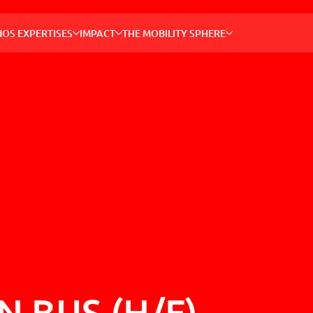
NOS 
NOS EXPERTISES
IMPACT
THE MOBILITY SPHERE
Permett
grâce à 
innovan
Recher
Ex. : bus, 
ACTEU
INCLUS
NOTRE
THE M
COMMU
N BUS (H/F)