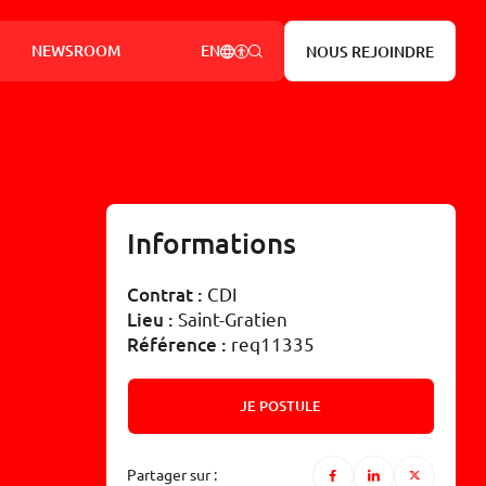
RÉFÉRENCES
NOTRE PRÉSENCE DANS LE MONDE
AFFICHER LES OPTIONS D’ACCESSIB
RECHERCHER
NEWSROOM
EN
NOUS REJOINDRE
Rechercher
re à chacun de se déplacer chaque jour
des solutions sûres, efficaces et
tes
RECHE
che
métro, tramway, train, mobilité active, etc.
Informations
R MONDIAL D’UNE MOBILITÉ DURABLE ET
IVE, PRÉSENT DANS 19 PAYS
 STRATÉGIE DE DÉVELOPPEMENT DURABLE
OBILITY SPHERE
NIQUÉS DE PRESSE
Contrat :
CDI
Lieu :
Saint-Gratien
Référence :
req11335
JE POSTULE
Partager sur :