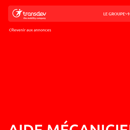
Panneau de gestion des cookies
RAISON D'ETRE ET VISION
NOS SOLUTIONS DE TRANSPORT
NOTRE STRATÉGIE DE
POURQUOI THE MOBILITY SPHERE ?
ESPACE PRESSE
DÉVELOPPEMENT DURABLE
LE GROUPE
NOTRE HISTOIRE
NOS INNOVATIONS
NOS PUBLICATIONS
PODCAST TRANSDEV FORWARD
INNOVER POUR L'ENVIRONNEMENT
Revenir aux annonces
GOUVERNANCE
OPTIMISER L'EXPÉRIENCE CLIENT
EXPERTS ET PARTENAIRES
FONDATION TRANSDEV
TRANSDEV DANS LE MONDE
NOS SOLUTIONS PRIVÉES
LES CONFÉRENCES
ESPACE INVESTISSEURS
NOS RÉFÉRENCES
THE MOBILITY TIMES
ETHIQUE ET CONFORMITÉ
AIDE MÉCANICIE