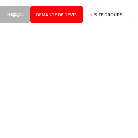
NOTRE PRÉSENCE DANS LE MONDE
AFFICHER LES OPTIONS D’ACCESSIBILITÉ
RECHERCHER
EN
DEMANDE DE DEVIS
SITE GROUPE
Rechercher