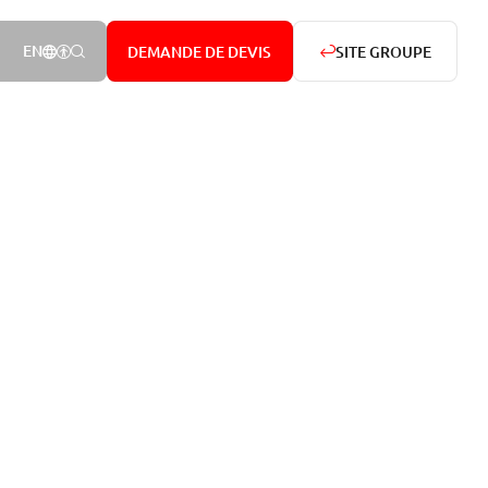
NOTRE PRÉSENCE DANS LE MONDE
AFFICHER LES OPTIONS D’ACCESSIBILITÉ
RECHERCHER
EN
DEMANDE DE DEVIS
SITE GROUPE
Rechercher