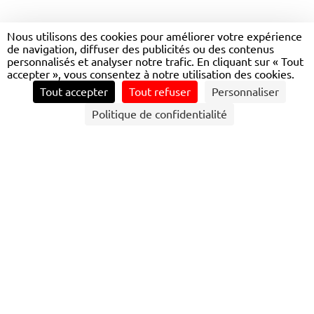
VERSAILLES : TRANSDEV
Nous utilisons des cookies pour améliorer votre expérience
de navigation, diffuser des publicités ou des contenus
VERSAILLES
personnalisés et analyser notre trafic. En cliquant sur « Tout
accepter », vous consentez à notre utilisation des cookies.
Tout accepter
Tout refuser
Personnaliser
CONTACTEZ NOUS
Politique de confidentialité
POUR EN SAVOIR PLUS SUR LES HORAIRES,
PLANS DE LIGNES ET TOUS LES AUTRES
SERVICES, RENDEZ-VOUS SUR LE SITE ÎLE-DE-
FRANCE MOBILITÉS
ÎLE-DE-FRANCE MOBILITÉS
Site web éco-concu