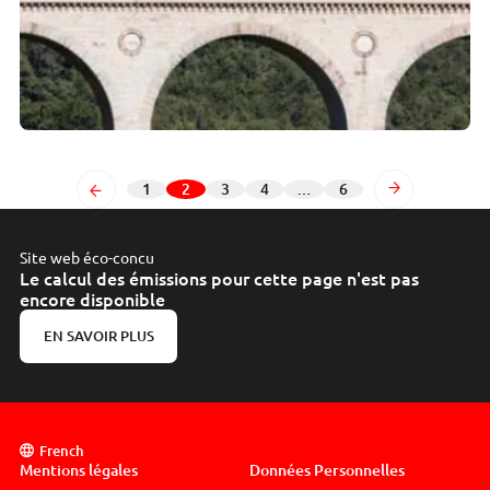
Précédent
1
2
3
4
…
6
Page
Page
Page
Page
Page
Suivant
Site web éco-concu
Le calcul des émissions pour cette page n'est pas
encore disponible
EN SAVOIR PLUS
French
Mentions légales
Données Personnelles