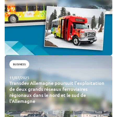
BUSINESS
11/07/2025
Transdev Allemagne poursuit l'exploitation
de deux grands réseaux ferroviaires
régionaux dans le nord et le sud de
l'Allemagne