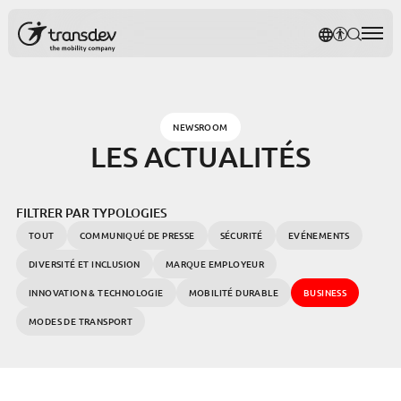
Panneau de gestion des cookies
NOTRE P
AFFICH
RECH
Rec
NEWSROOM
LES ACTUALITÉS
FILTRER PAR TYPOLOGIES
TOUT
COMMUNIQUÉ DE PRESSE
SÉCURITÉ
EVÉNEMENTS
DIVERSITÉ ET INCLUSION
MARQUE EMPLOYEUR
INNOVATION & TECHNOLOGIE
MOBILITÉ DURABLE
BUSINESS
MODES DE TRANSPORT