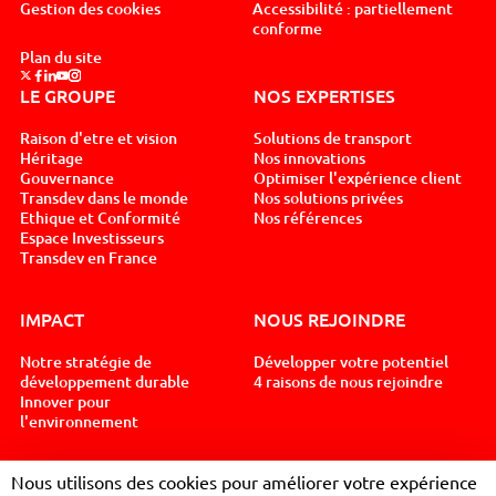
Gestion des cookies
Accessibilité : partiellement
conforme
Plan du site
Suivez nous sur x, nouvel onglet
Suivez nous sur facebook, nouvel onglet
Suivez nous sur linkedin, nouvel onglet
Suivez nous sur youtube, nouvel onglet
Suivez nous sur instagram, nouvel onglet
LE GROUPE
NOS EXPERTISES
Raison d'etre et vision
Solutions de transport
Héritage
Nos innovations
Gouvernance
Optimiser l'expérience client
Transdev dans le monde
Nos solutions privées
Ethique et Conformité
Nos références
Espace Investisseurs
Transdev en France
IMPACT
NOUS REJOINDRE
Notre stratégie de
Développer votre potentiel
développement durable
4 raisons de nous rejoindre
Innover pour
l'environnement
NEWSROOM
CONTACT
Nous utilisons des cookies pour améliorer votre expérience