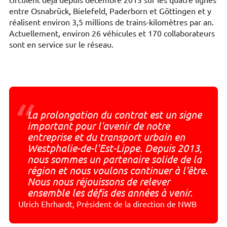
circulent déjà depuis décembre 2013 sur les quatre lignes
entre Osnabrück, Bielefeld, Paderborn et Göttingen et y
réalisent environ 3,5 millions de trains-kilomètres par an.
Actuellement, environ 26 véhicules et 170 collaborateurs
sont en service sur le réseau.
“
La prolongation du contrat est un signe
important pour l'avenir de notre
entreprise et du transport urbain en
Westphalie-de-l'Est-Lippe. Depuis 2013,
nous sommes un partenaire solide de la
région et nous voulons continuer à l'être.
Nous nous réjouissons de relever
ensemble les défis des années à venir.
Ulrich Ehrhardt, Président de la direction de NWB