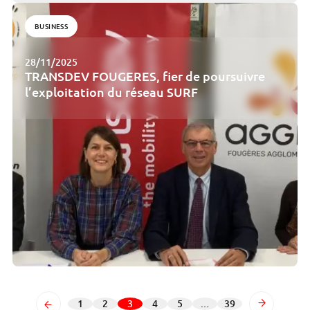
BUSINESS
28/11/2025
TRANSDEV FOUGERES, fier de poursuivre
l’exploitation du réseau SURF
Précédent
1
2
3
4
5
…
39
Page
Page
Page
Page
Page
Page
Suivant