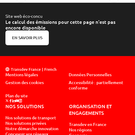
Site web éco-concu
Le calcul des émissions pour cette page n'est pas
encore disponible
EN SAVOIR PLUS
Transdev France
French
Mentions légales
Données Personnelles
Gestion des cookies
Accessibilité : partiellement
conforme
Plan du site
Suivez nous sur x, nouvel onglet
Suivez nous sur facebook, nouvel onglet
Suivez nous sur linkedin, nouvel onglet
Suivez nous sur youtube, nouvel onglet
Suivez nous sur instagram, nouvel onglet
NOS SOLUTIONS
ORGANISATION ET
ENGAGEMENTS
Nos solutions de transport
Nos solutions privées
Transdev en France
Notre démarche innovation
Nos régions
Concevoir vos réseaux