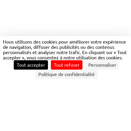
À BARCELONE, VERS UN
RÉSEAU DE TRANSPORT «
Nous utilisons des cookies pour améliorer votre expérience
de navigation, diffuser des publicités ou des contenus
CLIMATE-FRIENDLY »
personnalisés et analyser notre trafic. En cliquant sur « Tout
accepter », vous consentez à notre utilisation des cookies.
Tout accepter
Tout refuser
Personnaliser
CONTACTEZ NOUS
Politique de confidentialité
UNE LONGUE COLLABORATION ENTRE
TRANSDEV ET LA VILLE
Transdev est engagé depuis longtemps auprès de la
municipalité. Le contrat avec la ville a commencé en 2000,