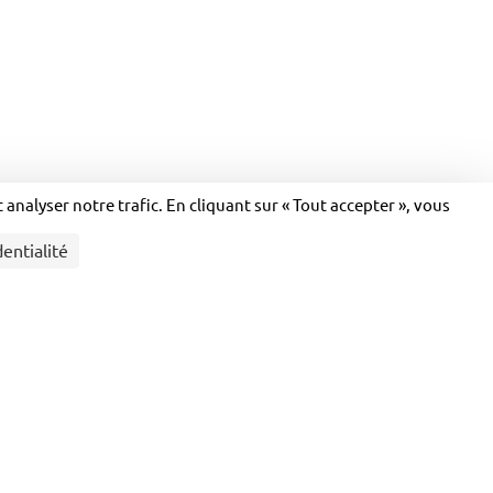
Actualités
Contactez-nous
Espace presse
Service presse
Demande de devis
nalyser notre trafic. En cliquant sur « Tout accepter », vous
entialité
ctateur (EdS) propose une éducation
et la voix pour les enfants, adolescents
tion offre des cours et des stages animés
ctacle et de la culture. Le but est de