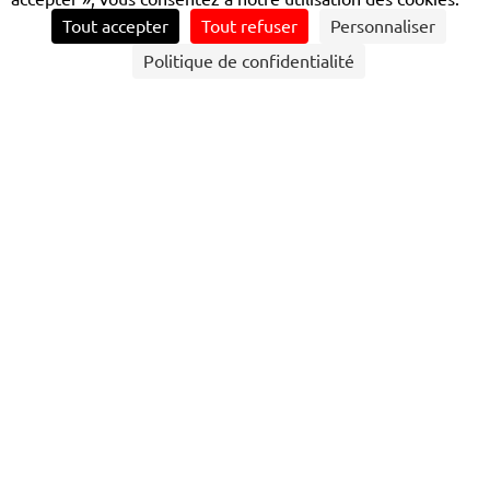
Tout accepter
Tout refuser
Personnaliser
CONTACTEZ NOUS
Politique de confidentialité
SANTÉ : LE PROJET DE L'ASSOCIATION
COMME LES AUTRES AU-DÉLÀ DU
HANDICAP
POURQUOI CE PROJET ?
Comme les Autres, fondée en 2011, accompagne les
personnes devenues handicapées après un accident dans
leur processus de reconstruction. L’association intervient
à la sortie des centres de rééducation, comblant un
manque d’accompagnement spécifique pour ceux dont la
vie a été bouleversée. Face aux défis quotidiens dans un
environnement souvent inadapté, l’association propose
un soutien global – physique, psychologique, social et