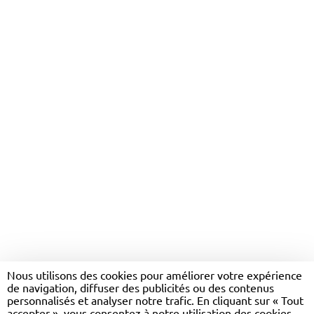
SANTÉ : SE RECONSTRUIRE
AVEC LES AUTRES AU-DELÀ
Nous utilisons des cookies pour améliorer votre expérience
de navigation, diffuser des publicités ou des contenus
DU HANDICAP
personnalisés et analyser notre trafic. En cliquant sur « Tout
accepter », vous consentez à notre utilisation des cookies.