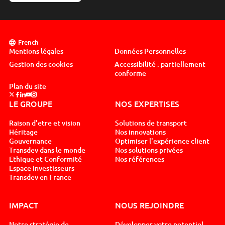
French
Mentions légales
Données Personnelles
Gestion des cookies
Accessibilité : partiellement
conforme
Plan du site
Suivez nous sur x, nouvel onglet
Suivez nous sur facebook, nouvel onglet
Suivez nous sur linkedin, nouvel onglet
Suivez nous sur youtube, nouvel onglet
Suivez nous sur instagram, nouvel onglet
LE GROUPE
NOS EXPERTISES
Raison d'etre et vision
Solutions de transport
Héritage
Nos innovations
Gouvernance
Optimiser l'expérience client
Transdev dans le monde
Nos solutions privées
Ethique et Conformité
Nos références
Espace Investisseurs
Transdev en France
IMPACT
NOUS REJOINDRE
Notre stratégie de
Développer votre potentiel