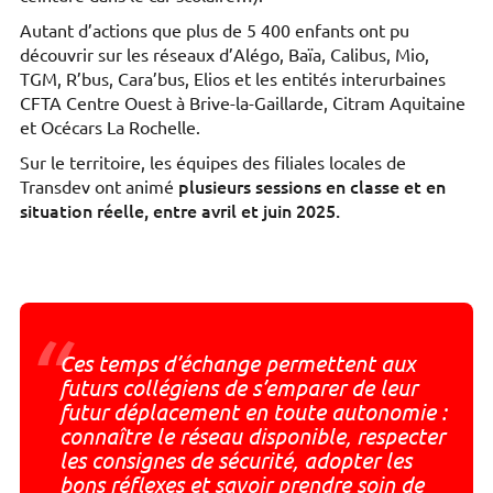
Autant d’actions que plus de 5 400 enfants ont pu
découvrir sur les réseaux d’Alégo, Baïa, Calibus, Mio,
TGM, R’bus, Cara’bus, Elios et les entités interurbaines
CFTA Centre Ouest à Brive-la-Gaillarde, Citram Aquitaine
et Océcars La Rochelle.
Sur le territoire, les équipes des filiales locales de
plusieurs sessions en classe et en
Transdev ont animé
situation réelle, entre avril et juin 2025.
“
Ces temps d’échange permettent aux
futurs collégiens de s’emparer de leur
futur déplacement en toute autonomie :
connaître le réseau disponible, respecter
les consignes de sécurité, adopter les
bons réflexes et savoir prendre soin de