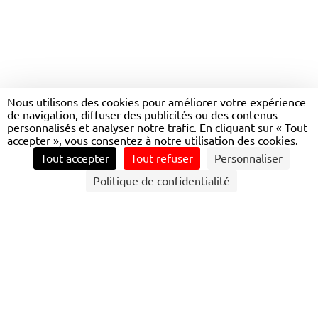
TRANSDEV OCCITANIE
Nous utilisons des cookies pour améliorer votre expérience
de navigation, diffuser des publicités ou des contenus
OUEST
personnalisés et analyser notre trafic. En cliquant sur « Tout
accepter », vous consentez à notre utilisation des cookies.
Tout accepter
Tout refuser
Personnaliser
CONTACTEZ NOUS
Politique de confidentialité
PRÉSENTATION DE TRANSDEV OCCITANIE
OUEST
Transdev Occitanie Ouest est un acteur majeur du
transport de voyageurs dans la région Occitanie. Filiale du