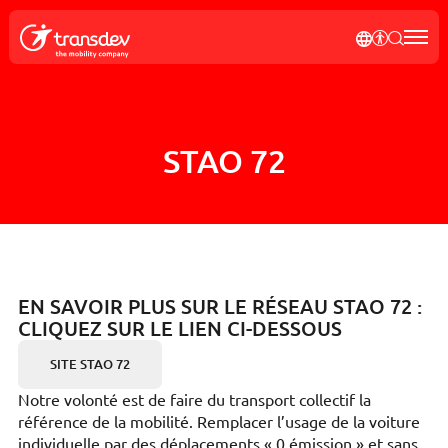
Panneau de gestion des cookies
NOTRE P
AFFICH
RECH
Rec
STAO 72
EN SAVOIR PLUS SUR LE RÉSEAU STAO 72 :
CLIQUEZ SUR LE LIEN CI-DESSOUS
SITE STAO 72
Notre volonté est de faire du transport collectif la
référence de la mobilité. Remplacer l’usage de la voiture
individuelle par des déplacements « 0 émission » et sans