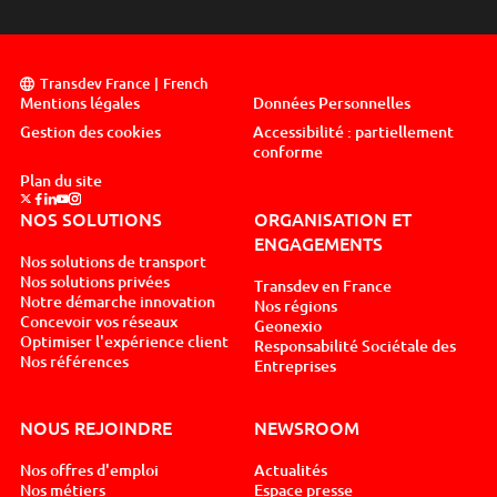
Transdev France
French
Mentions légales
Données Personnelles
Gestion des cookies
Accessibilité : partiellement
conforme
Plan du site
Suivez nous sur x, nouvel onglet
Suivez nous sur facebook, nouvel onglet
Suivez nous sur linkedin, nouvel onglet
Suivez nous sur youtube, nouvel onglet
Suivez nous sur instagram, nouvel onglet
NOS SOLUTIONS
ORGANISATION ET
ENGAGEMENTS
Nos solutions de transport
Nos solutions privées
Transdev en France
Notre démarche innovation
Nos régions
Concevoir vos réseaux
Geonexio
Optimiser l'expérience client
Responsabilité Sociétale des
Nos références
Entreprises
NOUS REJOINDRE
NEWSROOM
Nos offres d'emploi
Actualités
Nos métiers
Espace presse