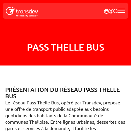
Panneau de gestion des cookies
NOTRE P
AFFICH
RECH
Rec
PASS THELLE BUS
PRÉSENTATION DU RÉSEAU PASS THELLE
BUS
Le réseau Pass Thelle Bus, opéré par Transdev, propose
une offre de transport public adaptée aux besoins
quotidiens des habitants de la Communauté de
communes Thelloise. Entre lignes urbaines, dessertes des
gares et services à la demande, il facilite les