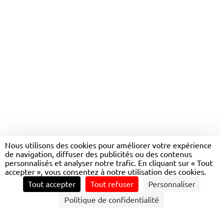
TRANSDEV BASSIN
D'ARCACHON - RÉSEAU
Nous utilisons des cookies pour améliorer votre expérience
de navigation, diffuser des publicités ou des contenus
BAÏA
personnalisés et analyser notre trafic. En cliquant sur « Tout
accepter », vous consentez à notre utilisation des cookies.
Tout accepter
Tout refuser
Personnaliser
CONTACTEZ NOUS
Politique de confidentialité