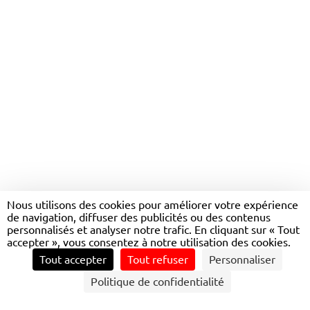
DEVENEZ RESPONSABLE
QUALITÉ
SÉCURITÉ
Nous utilisons des cookies pour améliorer votre expérience
de navigation, diffuser des publicités ou des contenus
ENVIRONNEMENT (QSE)
personnalisés et analyser notre trafic. En cliquant sur « Tout
accepter », vous consentez à notre utilisation des cookies.
Tout accepter
Tout refuser
Personnaliser
CONTACTEZ NOUS
Politique de confidentialité