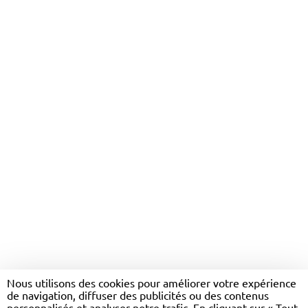
LOCATION ET TOURISME
Nous utilisons des cookies pour améliorer votre expérience
de navigation, diffuser des publicités ou des contenus
CITRAM AQUITAINE