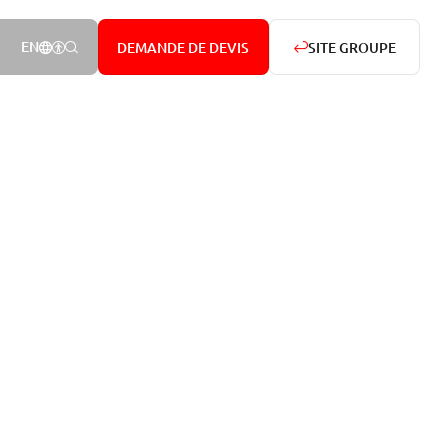
NOTRE PRÉSENCE DANS LE MONDE
AFFICHER LES OPTIONS D’ACCESSIBILITÉ
RECHERCHER
EN
DEMANDE DE DEVIS
SITE GROUPE
Rechercher