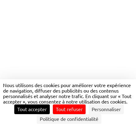
ACCOMPAGNER LA
TRANSITION NUMÉRIQUE
Nous utilisons des cookies pour améliorer votre expérience
de navigation, diffuser des publicités ou des contenus
DE NOTRE TERRITOIRE
personnalisés et analyser notre trafic. En cliquant sur « Tout
accepter », vous consentez à notre utilisation des cookies.
Tout accepter
Tout refuser
Personnaliser
CONTACTEZ NOUS
Politique de confidentialité