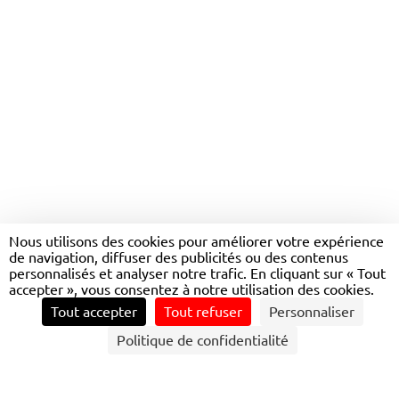
PRÉSERVATION ET LA
PROTECTION DES
Nous utilisons des cookies pour améliorer votre expérience
de navigation, diffuser des publicités ou des contenus
ÉCOSYSTÈMES
personnalisés et analyser notre trafic. En cliquant sur « Tout
accepter », vous consentez à notre utilisation des cookies.
Tout accepter
Tout refuser
Personnaliser
CONTACTEZ NOUS
Politique de confidentialité