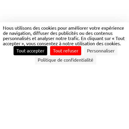
ACTEURS DE TOUTES LES
Nous utilisons des cookies pour améliorer votre expérience
de navigation, diffuser des publicités ou des contenus
MOBILITÉS EN BRETAGNE
personnalisés et analyser notre trafic. En cliquant sur « Tout
accepter », vous consentez à notre utilisation des cookies.
Tout accepter
Tout refuser
Personnaliser
CONTACTEZ NOUS
Politique de confidentialité
DÉVELOPPER LA MOBILITÉ EN ZONES PEU
DENSES
Des solutions de mobilités pour relier les territoires
Transdev est un acteur majeur du transport interurbain
régional, qui mobilise son savoir-faire au service du le
réseau BreizhGo de la Région Bretagne ainsi que sur