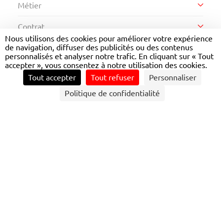
Métier
Contrat
Ingénierie à l'exploitation et à la technique
Nous utilisons des cookies pour améliorer votre expérience
de navigation, diffuser des publicités ou des contenus
Région
Stage
personnalisés et analyser notre trafic. En cliquant sur « Tout
Actions commerciales et business
developpement
accepter », vous consentez à notre utilisation des cookies.
DÉCOUVRIR LES OPPORTUNITÉS
Île-de-France
Tout accepter
Tout refuser
Personnaliser
Intérim
Ingénierie
Politique de confidentialité
Auvergne-Rhône-Alpes
CDI
Parc et maintenance
Bourgogne-Franche-Comté
CDD
Achats
RÉSULTATS DE VOTRE
Nouvelle-Aquitaine
Alternance
RECHERCHE
Finances et gestion
433
offre(s)
Occitanie
Management des opérations
Contrôleur de titres de transport - Limeil-Brévannes
H/F
Siège
CDI
Limeil-Brévannes
Publié le 07/08/2026
Ressources humaines
Voir l'offre