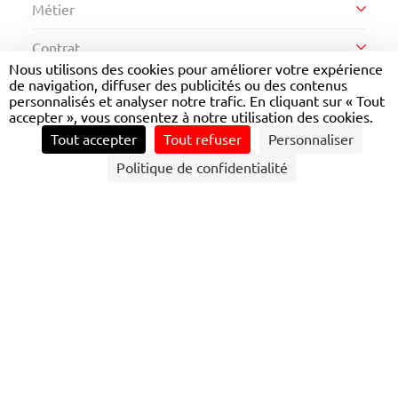
Métier
Contrat
Ingénierie à l'exploitation et à la technique
Nous utilisons des cookies pour améliorer votre expérience
de navigation, diffuser des publicités ou des contenus
Région
Stage
personnalisés et analyser notre trafic. En cliquant sur « Tout
Actions commerciales et business
developpement
accepter », vous consentez à notre utilisation des cookies.
DÉCOUVRIR LES OPPORTUNITÉS
Île-de-France
Tout accepter
Tout refuser
Personnaliser
Intérim
Ingénierie
Politique de confidentialité
Auvergne-Rhône-Alpes
CDI
Parc et maintenance
Bourgogne-Franche-Comté
CDD
Achats
RÉSULTATS DE VOTRE
Nouvelle-Aquitaine
Alternance
RECHERCHE
Finances et gestion
433
offre(s)
Occitanie
Management des opérations
Contrôleur de titres de transport - Limeil-Brévannes
H/F
Siège
CDI
Limeil-Brévannes
Publié le 07/08/2026
Ressources humaines
Voir l'offre